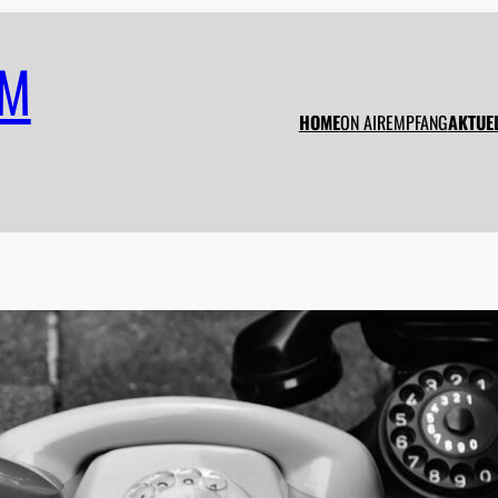
FM
HOME
ON AIR
EMPFANG
AKTUE