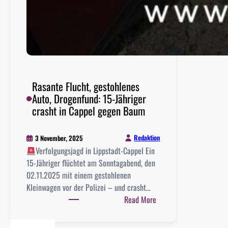
Rasante Flucht, gestohlenes
Auto, Drogenfund: 15-Jähriger
crasht in Cappel gegen Baum
Redaktion
3 November, 2025
Verfolgungsjagd in Lippstadt-Cappel Ein
15-Jähriger flüchtet am Sonntagabend, den
02.11.2025 mit einem gestohlenen
Kleinwagen vor der Polizei – und crasht…
:
Read More
R
a