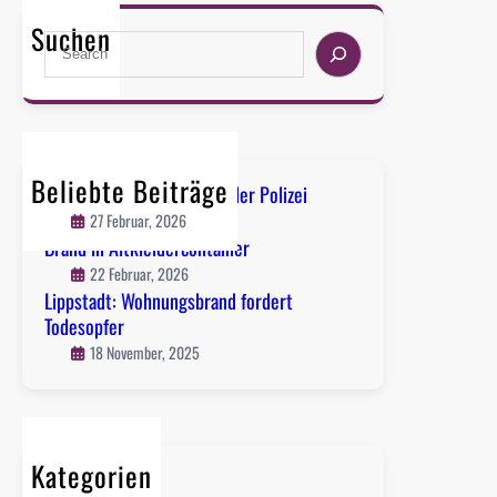
s
Suchen
S
a
e
n
a
t
r
e
c
F
h
l
Beliebte Beiträge
Lippstadt-Süd: Flucht vor der Polizei
u
27 Februar, 2026
c
Brand in Altkleidercontainer
h
22 Februar, 2026
t
Lippstadt: Wohnungsbrand fordert
,
Todesopfer
g
18 November, 2025
e
s
t
o
Kategorien
h
l