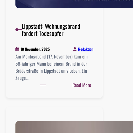
Lippstadt: Wohnungsbrand
fordert Todesopfer
Redaktion
18 November, 2025
Am Montagabend (17. November) kam ein
58-jähriger Mann bei einem Brand in der
Brüderstraße in Lippstadt ums Leben. Ein
Zeuge…
:
Read More
L
i
p
p
s
t