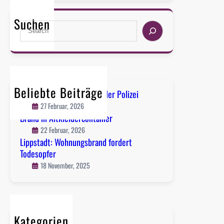
e
r
Suchen
S
b
e
s
a
t
r
w
c
o
h
c
Beliebte Beiträge
Lippstadt-Süd: Flucht vor der Polizei
h
27 Februar, 2026
e
Brand in Altkleidercontainer
2
22 Februar, 2026
0
Lippstadt: Wohnungsbrand fordert
2
Todesopfer
5
18 November, 2025
:
P
o
l
Kategorien
i