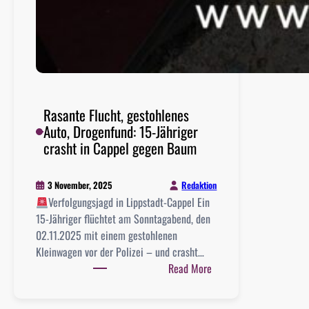
Rasante Flucht, gestohlenes
Auto, Drogenfund: 15-Jähriger
crasht in Cappel gegen Baum
Redaktion
3 November, 2025
Verfolgungsjagd in Lippstadt-Cappel Ein
15-Jähriger flüchtet am Sonntagabend, den
02.11.2025 mit einem gestohlenen
Kleinwagen vor der Polizei – und crasht…
:
Read More
R
a