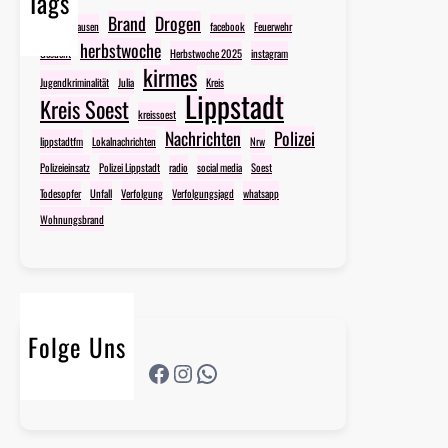
Tags
Brand
Drogen
Benninghausen
facebook
Feuerwehr
herbstwoche
Gesucht
Herbstwoche 2025
instagram
kirmes
Jugendkriminalität
Julia
Kreis
Lippstadt
Kreis Soest
kreissoest
Nachrichten
Polizei
lippstadtfm
Lokalnachrichten
Nrw
Polizeieinsatz
Polizei Lippstadt
radio
social media
Soest
Todesopfer
Unfall
Verfolgung
Verfolgungsjagd
whatsapp
Wohnungsbrand
Folge Uns
Facebook
Instagram
WhatsApp