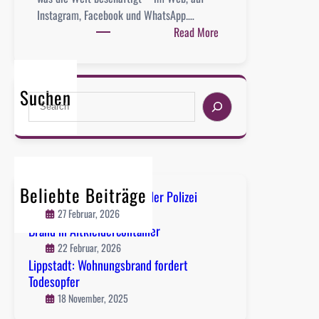
Instagram, Facebook und WhatsApp.…
:
Read More
F
o
l
Suchen
S
g
e
t
a
u
r
n
c
s
h
a
Beliebte Beiträge
Lippstadt-Süd: Flucht vor der Polizei
u
27 Februar, 2026
f
Brand in Altkleidercontainer
S
22 Februar, 2026
o
Lippstadt: Wohnungsbrand fordert
c
Todesopfer
i
18 November, 2025
a