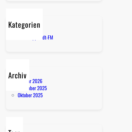
l
M
e
Kategorien
d
i
Kreis Soest
a
Radio Lippstadt-FM
Archiv
Februar 2026
November 2025
Oktober 2025