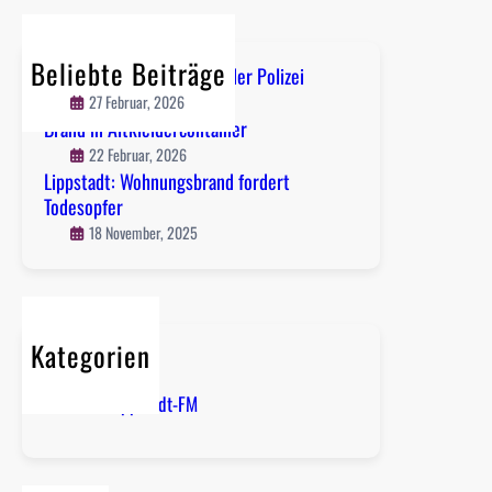
r
a
c
d
h
t
Beliebte Beiträge
Lippstadt-Süd: Flucht vor der Polizei
:
27 Februar, 2026
W
Brand in Altkleidercontainer
o
22 Februar, 2026
h
Lippstadt: Wohnungsbrand fordert
n
Todesopfer
u
18 November, 2025
n
g
s
b
Kategorien
r
a
Kreis Soest
n
Radio Lippstadt-FM
d
f
o