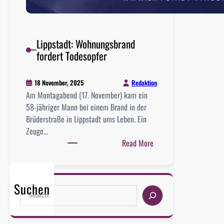
Lippstadt: Wohnungsbrand
fordert Todesopfer
Redaktion
18 November, 2025
Am Montagabend (17. November) kam ein
58-jähriger Mann bei einem Brand in der
Brüderstraße in Lippstadt ums Leben. Ein
Zeuge…
:
Read More
L
i
p
Suchen
S
p
e
s
a
t